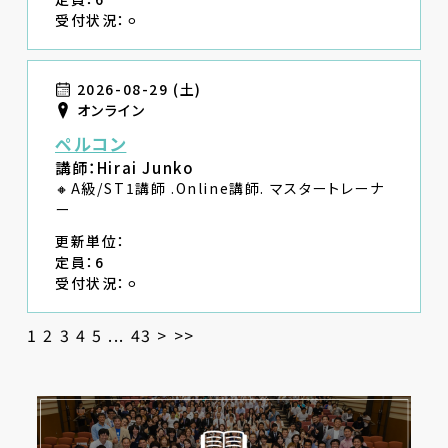
受付状況：⚪︎
2026-08-29 (土)
オンライン
ペルコン
講師：Hirai Junko
🔸A級/ST1講師 .Online講師. マスタートレーナ
ー
更新単位：
定員：6
受付状況：⚪︎
1
2
3
4
5
...
43
>
>>