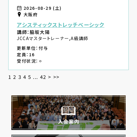
2026-08-29 (土)
大阪府
アシスティックストレッチベーシック
講師：脇坂大陽
JCCAマスタートレーナー,A級講師
更新単位：付与
定員：16
受付状況：⚪︎
1
2
3
4
5
...
42
>
>>