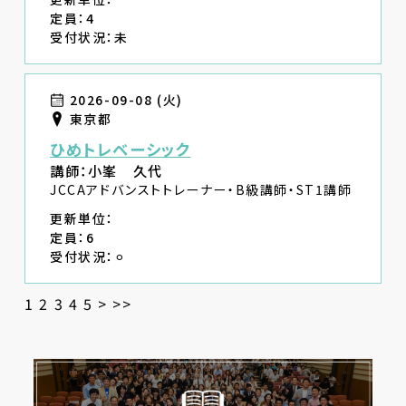
定員：4
受付状況：未
2026-09-08 (火)
東京都
ひめトレベーシック
講師：小峯 久代
JCCAアドバンストトレーナー・B級講師・ST1講師
更新単位：
定員：6
受付状況：⚪︎
1
2
3
4
5
>
>>