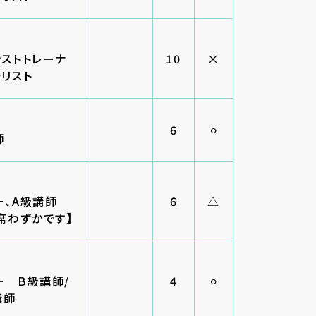
ンストトレーナ
10
×
ャリスト
6
⚪︎
師
ー、A級講師
6
△
席わずかです】
ー B級講師/
4
⚪︎
講師