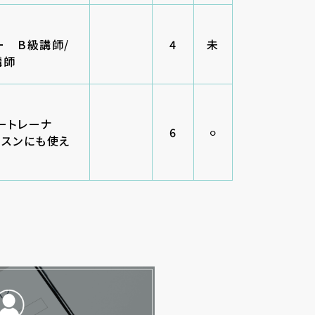
ー B級講師/
4
未
講師
ートレーナ
6
⚪︎
ッスンにも使え