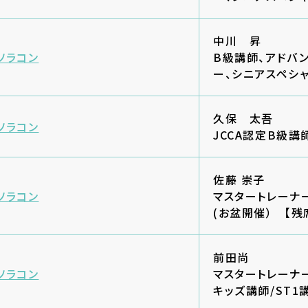
中川 昇
ソラコン
B級講師、アドバ
ー、シニアスペシ
久保 太吾
ソラコン
JCCA認定B級講
佐藤 崇子
ソラコン
マスタートレーナ
(お盆開催） 【残
前田尚
ソラコン
マスタートレーナ
キッズ講師/ST1