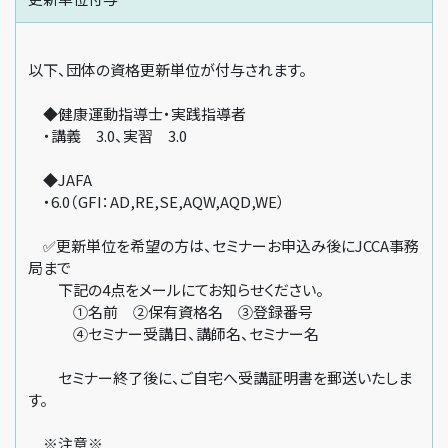
以下、団体の資格更新単位が付与されます。
◆健康運動指導士・実践指導者
・講義 3.0、実習 3.0
◆JAFA
・6.0（GFI：AD,RE,SE,AQW,AQD,WE）
✅更新単位を希望の方は、セミナーお申込み後にJCCA事務
局まで
下記の4点をメールにてお知らせください。
①名前 ②保有資格名 ③登録番号
④セミナー受講日、講師名、セミナー名
セミナー終了後に、ご自宅へ受講証明書を郵送いたしま
す。
※注意※