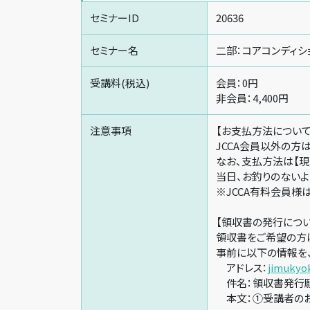
セミナーID
20636
セミナー名
二部：コアコンディシ
受講料(税込)
会員：0円
非会員：4,400円
注意事項
【お支払方法について
JCCA会員以外の方
なお、支払方法は【現
当日、お釣りのないよう
※JCCA有料会員様
【領収書の発行につい
領収書をご希望の方
事前に以下の情報を、
アドレス：
jimukyo
件名：領収書発行願
本文：①受講者のお