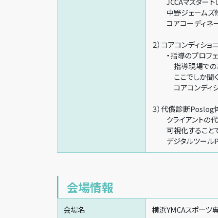
JCCAマスタート
中野ジェームズ修
コアコーディネーシ
２）コアコンディシ
・指導のプロフェ
指導現場でのお困
ここでしか聞くこ
コアコンディショニ
３）代償診断Poslog
クライアントの代
可視化することで継
デジタルツールPo
会場情報
会場名
横浜YMCAスポーツ