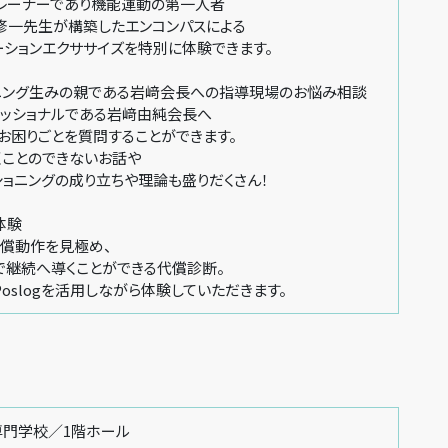
レーナーであり機能運動の第一人者
一先生が構築したエンコンパスによる
ョンエクササイズを特別に体験できます。
ョニング生みの親である岩﨑会長への指導現場のお悩み相談
ッショナルである岩﨑由純会長へ
りごとを質問することができます。
とのできないお話や
ングの成り立ちや理論も盛りだくさん！
体験
償動作を見極め、
続へ導くことができる代償診断。
slogを活用しながら体験していただきます。
専門学校／1階ホール