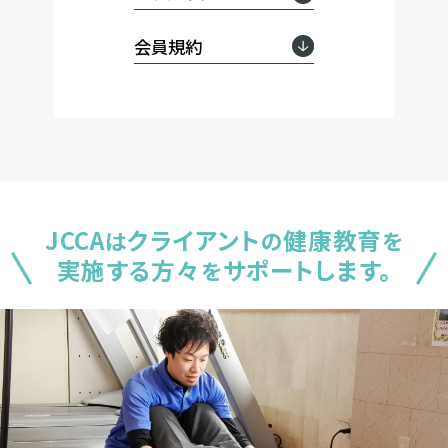
会員規約
JCCA
クライアント
健康教育
は
の
を
実施する方々
サポートします。
を