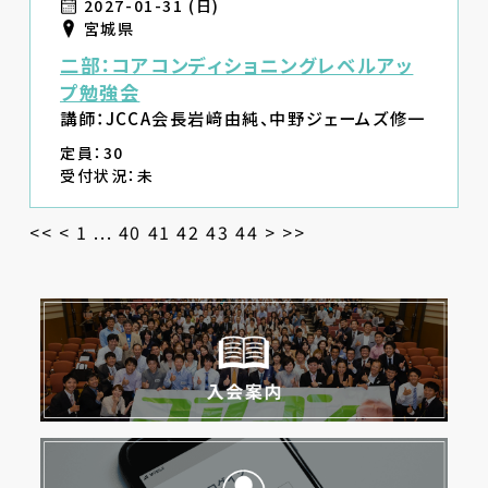
2027-01-31 (日)
宮城県
二部：コアコンディショニングレベルアッ
プ勉強会
講師：JCCA会長岩﨑由純、中野ジェームズ修一
定員：30
受付状況：未
<<
<
1
...
40
41
42
43
44
>
>>