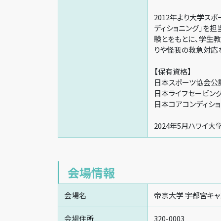
2012年より大学ス
ディショニング」を担
験とをもとに、学生
りや怪我の救急対応
【保有資格】
日本スポーツ協会公
日本ライフセービング
日本コアコンディショ
2024年5月ハワイ
会場情報
会場名
帝京大学 宇都宮キ
会場住所
320-0003