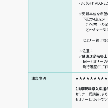
・3.0（GFI：AD,RE,
✅更新単位を希望の
下記の4点をメール
①名前 ②保有
④セミナー受講日
セミナー終了後に、
※注意※
✅健康運動指導士
同一セミナーの発
発行履歴がご不明
注意事項
★★★★★★★★★
【指導現場導入応援
セミナー受講後、す
セミナーとセッ