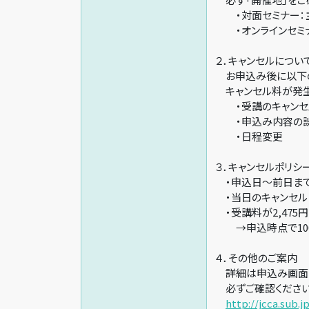
・対面セミナー：主
・オンラインセミナ
２．キャンセルについ
お申込み後に以下の
キャンセル料が発生
・受講のキャンセ
・申込み内容の
・日程変更
３．キャンセルポリシ
・申込日～前日までの
・当日のキャンセル 
・受講料が2,475
→申込時点で100
４．その他のご案内
詳細は申込み画面の
必ずご確認ください
http://jcca.sub.