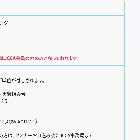
ング
JCCA会員の方のみとなっております。
新単位が付与されます。
・実践指導者
2.5
SE,AQW,AQD,WE）
方は、セミナーお申込み後にJCCA事務局まで