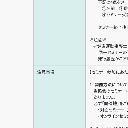
下記の4点をメール
①名前 ②保有
④セミナー受講日
セミナー終了後に、
※注意※
✅健康運動指導士
同一セミナーの発
発行履歴がご不明
注意事項
【セミナー参加にあた
１．開催方法について
当協会のセミナーは 
ありません。
必ず「開催地」をご
・対面セミナー：主
・オンラインセミナ