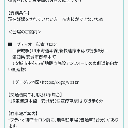
復習をしたい再受講の方も大歓迎です!!
【受講条件】
現在妊娠をされていない方 ※実技ができないため
＜会場のご案内＞
■ プティオ 御幸サロン
＝安城駅(JR東海道本線,新快速停車)より徒歩6分＝
愛知県 安城市御幸本町
（安城市中心市街地拠点施設アンフォーレの東側道路向か
い側建物）
（グーグル地図）https://x.gd/vbzzr
【交通機関ご利用される場合】
・JR東海道本線 安城駅（快速停車駅）より徒歩６分
【駐車場ご案内】
・プティオ御幸サロン前に、無料駐車場（普通車3台分）があり
ます。