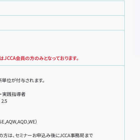
JCCA会員の方のみとなっております。
新単位が付与されます。
・実践指導者
2.5
SE,AQW,AQD,WE）
方は、セミナーお申込み後にJCCA事務局まで