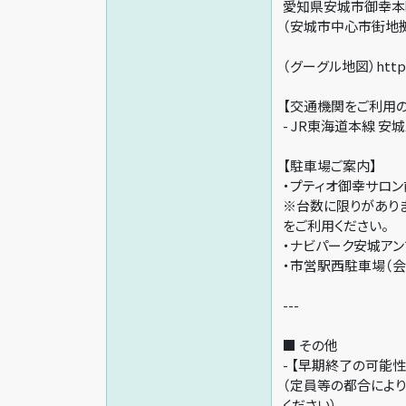
愛知県安城市御幸本
（安城市中心市街地
（グーグル地図）https:/
【交通機関をご利用
- JR東海道本線 安
【駐車場ご案内】
・プティオ御幸サロン
※台数に限りがあり
をご利用ください。
・ナビパーク安城アン
・市営駅西駐車場（会
---
■ その他
- 【早期終了の可能性
（定員等の都合によ
ください）