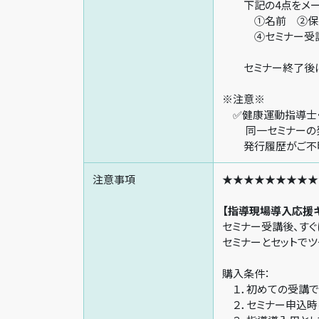
下記の4点をメール
①名前 ②保有
④セミナー受講日
セミナー終了後に、
※注意※
✅健康運動指導士
同一セミナーの発
発行履歴がご不明
注意事項
★★★★★★★★★
【指導現場導入応援
セミナー受講後、す
セミナーとセッ
購
１．初めての受講で
２．セミナー申込時