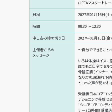
(JCCAマスタートレ
日程
2027年01月16日(土)
時間
09:30 〜 12:30
申し込み締め切り日
2027年01月15日(金)
主催者からの
～自分でできること
メッセージ
いろは体操はイスに
誰でもご自宅でセルフ
骨盤底筋（インナー
なります。尿漏れ予防
といった声が聞かれま
受講後日本コアコン
デショニング養成セミ
「シニアコアコンディ
ナー」（3時間）受講