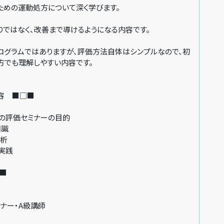
ための運動処方について深く学びます。
りではなく、改善まで導けるようになる内容です。
ログラムではありますが、評価方法自体はシンプルなので、初
方でも理解しやすい内容です。
容 ■□■
勢の評価セミナーの目的
知識
分析
実践
■
ーナー・A級講師