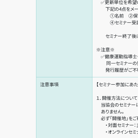
✅更新単位を希望の
下記の4点をメール
①名前 ②保有
④セミナー受講日
セミナー終了後に、
※注意※
✅健康運動指導士
同一セミナーの発
発行履歴がご不明
注意事項
【セミナー参加にあた
１．開催方法について
当協会のセミナーは 
ありません。
必ず「開催地」をご
・対面セミナー：主
・オンラインセミナ