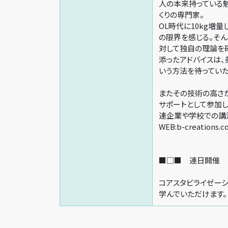
人の本来持っている
くりの専門家。
OL時代に10kg増
の限界を感じる。そ
対して独自の理論を確
添ったアドバイスは、
いう方法を待っていた
またその技術の高さか
サポートとして参加し
連企業や学校での講
WEB:b-creations.c
■□■ 連日開催 
コアスタビライゼーシ
学んでいただけます。