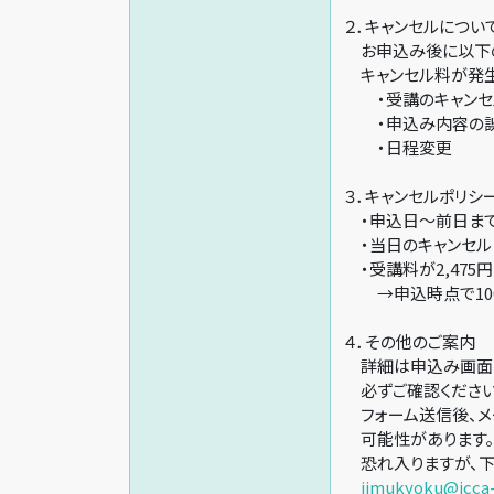
２．キャンセルについ
お申込み後に以下の
キャンセル料が発生
・受講のキャンセ
・申込み内容の
・日程変更
３．キャンセルポリシ
・申込日～前日までの
・当日のキャンセル 
・受講料が2,475
→申込時点で100
４．その他のご案内
詳細は申込み画面の
必ずご確認ください
フォーム送信後、メ
可能性があります。
恐れ入りますが、下
jimukyoku@jcca