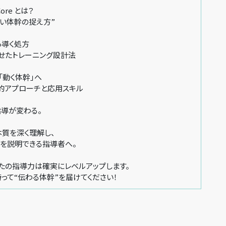
Core とは？
い体幹の捉え方”
ら導く処方
たトレーニング設計法
「動く体幹」へ
アプローチと応用スキル
指導が変わる。
本質を深く理解し、
？」を説明できる指導者へ。
たの指導力は確実にレベルアップします。
って“伝わる体幹”を届けてください！