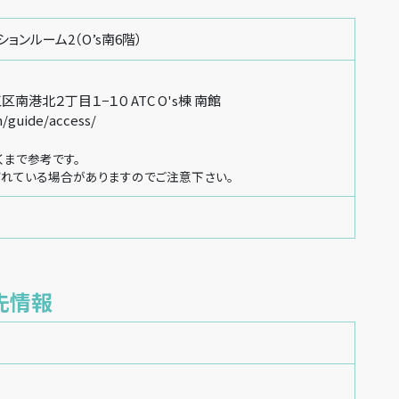
ションルーム2（O’s南6階）
南港北２丁目１−１０ ATC O's棟 南館
m/guide/access/
くまで参考です。
れている場合がありますのでご注意下さい。
先情報