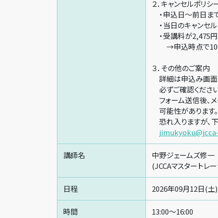
２．キャンセルポリシ
・申込日～前日までの
・当日のキャンセル 
・受講料が2,475
→申込時点で100
３．その他のご案内
詳細は申込み画面の
必ずご確認ください
フォーム送信後、メ
可能性があります。
恐れ入りますが、下
jimukyoku@jcca
講師名
中野ジェームズ修一
(JCCAマスタートレ
日程
2026年09月12日(土)
時間
13:00～16:00