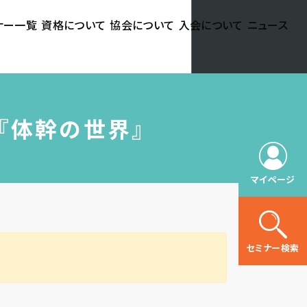
ナー一覧
資格について
協会について
入会について
ニュース
い『体幹の世界』
マイページ
セミナー検索