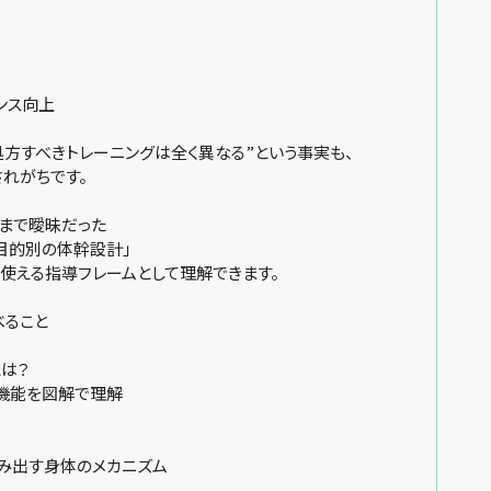
ンス向上
処方すべきトレーニングは全く異なる”という事実も、
れがちです。
れまで曖昧だった
目的別の体幹設計」
使える指導フレームとして理解できます。
べること
とは？
機能を図解で理解
み出す身体のメカニズム