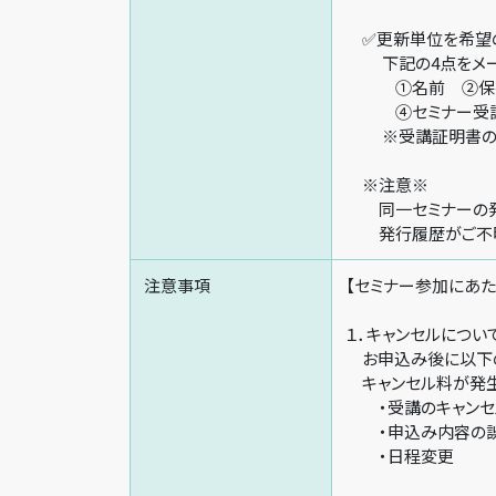
✅更新単位を希望の
下記の4点をメール
①名前 ②保有
④セミナー受講日
※受講証明書の発送
※注意※
同一セミナーの発
発行履歴がご不明
注意事項
【セミナー参加にあた
１．キャンセルについ
お申込み後に以下の
キャンセル料が発生
・受講のキャンセ
・申込み内容の
・日程変更