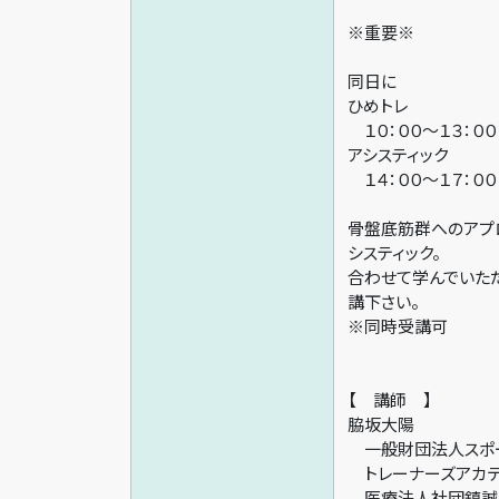
※重要※
同日に
ひめトレ
１０：００〜１３：００
アシスティック
１４：００〜１７：００
骨盤底筋群へのアプ
システィック。
合わせて学んでいただ
講下さい。
※同時受講可
【 講師 】
脇坂大陽
一般財団法人スポー
トレーナーズアカデ
医療法人社団鎮誠