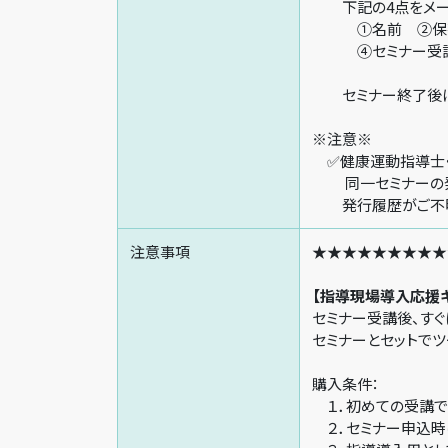
下記の4点をメール
①名前 ②保有
④セミナー受講日
セミナー終了後に、
※注意※
✅健康運動指導士
同一セミナーの発
発行履歴がご不明
注意事項
★★★★★★★★★
【指導現場導入応援
セミナー受講後、す
セミナーとセッ
購
１．初めての受講で
２．セミナー申込時