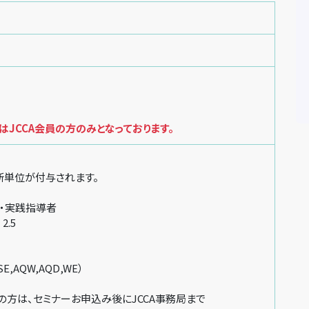
JCCA会員の方のみとなっております。
新単位が付与されます。
・実践指導者
2.5
SE,AQW,AQD,WE）
方は、セミナーお申込み後にJCCA事務局まで