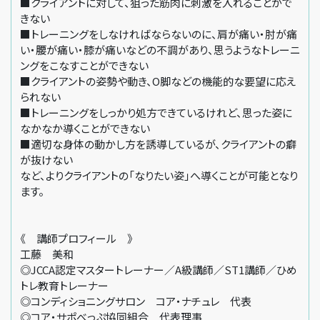
■クライアントに対して、狙った筋肉に刺激を入れることがで
きない
■トレーニングをしなければならないのに、肩が痛い・肘が痛
い・腰が痛い・膝が痛いなどの不調があり、思うようなトレーニ
ングをこなすことができない
■クライアントの姿勢や動き、O脚などの機能的な要望に応え
られない
■トレーニングをしっかり処方できているけれど、思った姿に
なかなか導くことができない
■適切な身体の動かし方を誘導しているが、クライアントの癖
が抜けない
など、よりクライアントの「なりたい姿」へ導くことが可能となり
ます。
《 講師プロフィール 》
工藤 美和
◎JCCA認定マスタートレーナー／A級講師／ST1講師／ひめ
トレ教育トレーナー
◎コンディショニングサロン コア・ナチュレ 代表
◎コア・サポべっぷ協同組合 代表理事