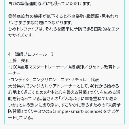
ヨガの準備運動などにも使っていただけます。
骨盤底筋群の機能が低下すると不良姿勢・臓器脱・尿もれな
ど、さまざまな問題につながります。
ひめトレファイブは、それらを簡単に予防できる画期的なエク
ササイズです。
《 講師プロフィール 》
工藤 美和
・JCCA認定マスタートレーナー／A級講師／ひめトレ教育トレ
ーナー
・コンディショニングサロン コア・ナチュレ 代表
大分県内でフィジカルケアトレーナーとして、40代から始める
心地よく過ごすための『体と心を整える習慣』づくりを広める活
動を行なっている。皆さんの「どんなふうに年を重ねていきた
いか」という想いに拠り添い、すこやかに暮らすための『未病予
防習慣』づくり＝３つのS（simple・smart・science）をナビゲ
ートしている。