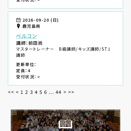
2026-09-20 (日)
鹿児島県
ペルコン
講師：前田尚
マスタートレーナー B級講師/キッズ講師/ST1
講師
更新単位：
定員：4
受付状況：⚪︎
<<
<
1
2
3
4
5
6
...
44
>
>>