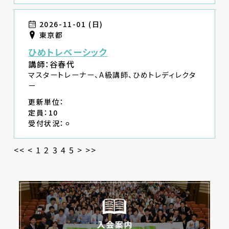
2026-11-01 (日)
東京都
ひめトレベーシック
講師：谷春代
マスタートレーナー、A級講師、ひめトレディレクタ
ー
更新単位：
定員：10
受付状況：⚪︎
<<
<
1
2
3
4
5
>
>>