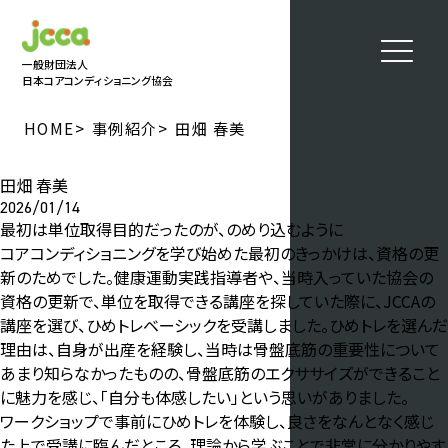
一般財団法人
日本コアコンディショニング協会
>
>
HOME
事例紹介
田畑 春美
田畑 春美
2026/01/14
最初は単位取得目的だったのが、のめり込むように
コアコンディショニングを学び始めた最初のきっかけは、資格の更
新のためでした。健康運動実践指導者や、当時入っていた協会の
資格の更新で、単位を取得できる講座を探していた際に、JCCAの
講座を選び、ひめトレベーシックを受講しました。ひめトレを選んだ
理由は、自身が出産を経験し、当時は骨盤底筋の重要性について
あまり知らなかったものの、骨盤底筋のエクササイズができること
に魅力を感じ、「自分も体感したい」という思いがありました。
ワークショップで事前にひめトレを体験し、良さをなんとなく感じ
た上で受講に臨んだところ、理論から学ぶことで非常に分かりやす