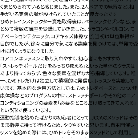
くまとめられていると感じました。また、2人ペアでの練習など、相
手がいる実践の場が設けられていたことが良かったです。
ひめトレインストラクター資格取得後は、ベーシックセブンなど、ま
とめて複数の講座を受講していきました。 ソラコンやペルコン、モ
チベーションテクニック、コアキッズ体操など。当初は単位取得が
目的でしたが、徐々に自分で気になる講座を見つけては、単発で受
けに行くようになりました。
コアコンはレッスンに取り入れやすく、初心者にもおすすめ
「ストレッチポールだけをみっちり教える」といった単体のクラスは
あまり持っておらず、色々な要素を混ぜながら指導しています。 唯
一、ひめトレだけは独立して積極的に発信し、レッスンを実施して
います。 基本的な活用方法としては、ひめトレをベースとしつつ、健
康体操などのプログラムの中に、ストレッチポールやその他のコア
コンディショニングの要素を「必要なところだけ取ってきて入れる」
という形で使っています。
運動指導を始めたばかりの初心者にとって、JCCAのメソッドはその
まま指導に持って行けるため、やりやすいと思います。自主開催レ
ッスンを始めた際には、ひめトレをそのままメソッドとして利用し、